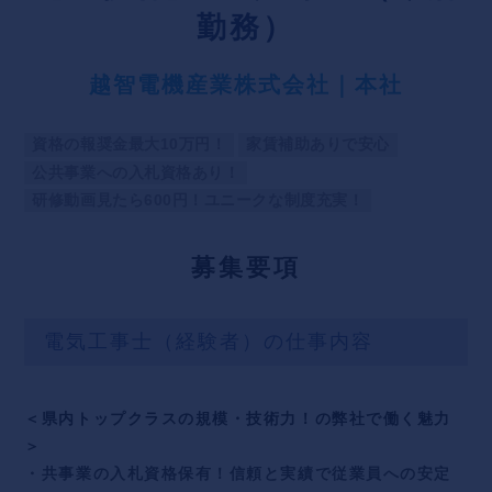
勤務）
越智電機産業株式会社｜本社
資格の報奨金最大10万円！
家賃補助ありで安心
公共事業への入札資格あり！
研修動画見たら600円！ユニークな制度充実！
募
集要項
電気工事士（経験者）の仕事内容
＜県内トップクラスの規模・技術力！の弊社で働く魅力
＞
・共事業の入札資格保有！信頼と実績で従業員への安定