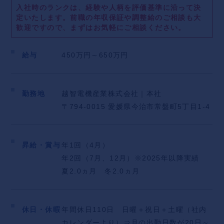
・手に職をつけられるから一生安泰！
入社時のランクは、経験や人柄を評価基準に沿って決
・学歴や経験不問！
定いたします。
前職の年収保証や調整給のご相談も大
・機械をいじったり、ものづくりができるから面白い！
歓迎ですので、まずはお気軽にご相談ください。
現場エリアはそれぞれの支店を中心に愛媛県内の仕事が
給与
450万円～650万円
ほとんどです。
県外への長期出張や、転勤などはございません！
勤務地
越智電機産業株式会社｜本社
◆モデル年収例
〒794-0015 愛媛県今治市常盤町5丁目1-4
年収450万円／27歳 ／経験2年半
年収510万円／30歳 ／経験4年
※内定後は試験雇用期間内で複数の面談と評価フィード
昇給・賞与
年1回（4月）
バックを通じて給与を確定致します。ご希望の給与と能
年2回（7月、12月）※2025年以降実績
力・スキルの観点から調整しますので安心です。
夏2.0ヵ月 冬2.0ヵ月
【地域トップクラスの規模・実績でコロナ禍でも安定し
て業績アップしています！】
休日・休暇
年間休日110日 日曜＋祝日＋土曜（社内
制度改革などを行なっており、風通しの良さは自慢で
カレンダーより）⇒月の出勤日数が20日～