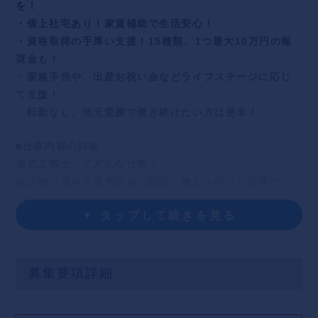
を！
・借上社宅あり！家賃補助で生活安心！
・資格取得の手厚い支援！15種類、1つ最大10万円の報
奨金も！
・家族手当や、出産お祝い金などライフステージに応じ
て支援！
・転勤なし、地元愛媛で働き続けたい方は是非！
■仕事内容の詳細
電気工事士ってどんな仕事？
建設物の屋内外電気設備の設計、施工を行うお仕事で
す！
▼ タップして続きを見る
教育施設や官公庁の施設、工場や病院などあらゆる建物
を作るときに、必須のお仕事です。
建物内の電気配線をしたり、コンセントから照明器具、
配電盤の設置をゼロから行います！
募集要項詳細
電気工事士になるメリット